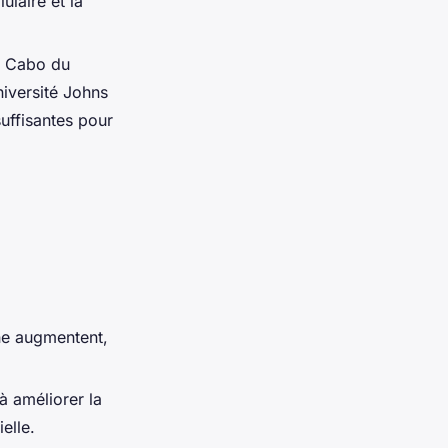
ulaire et la
e Cabo du
niversité Johns
suffisantes pour
ne augmentent,
 à améliorer la
elle.