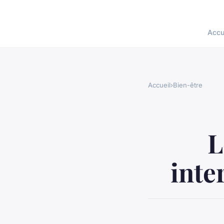
Accu
Accueil
›
Bien-être
L
inte