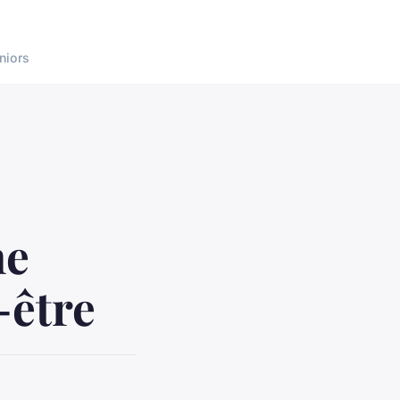
niors
ne
-être