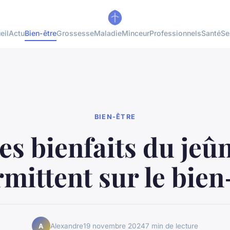
eil
Actu
Bien-être
Grossesse
Maladie
Minceur
Professionnels
Santé
Se
BIEN-ÊTRE
es bienfaits du jeû
rmittent sur le bien
Alexandre
19 novembre 2024
7 min de lecture
A