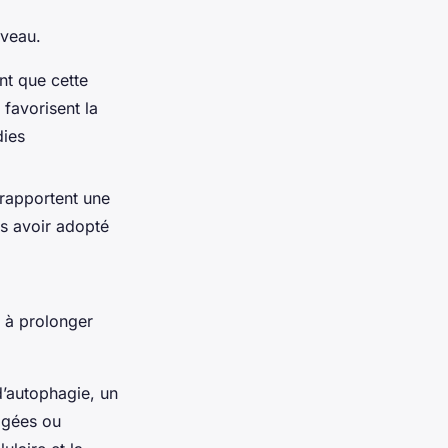
rveau.
nt que cette
 favorisent la
dies
rapportent une
ès avoir adopté
r à prolonger
d’autophagie, un
magées ou