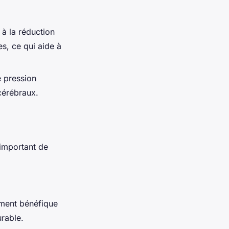
 à la réduction
es, ce qui aide à
e pression
 cérébraux.
 important de
rement bénéfique
rable.