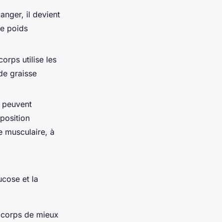
anger, il devient
de poids
orps utilise les
de graisse
s peuvent
mposition
e musculaire, à
ucose et la
u corps de mieux