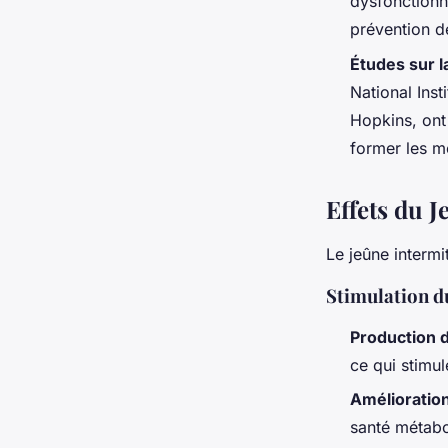
dysfonctionne
prévention d
Études sur l
National Inst
Hopkins, ont 
former les mé
Effets du 
Le jeûne intermi
Stimulation 
Production 
ce qui stimu
Amélioration
santé métabol