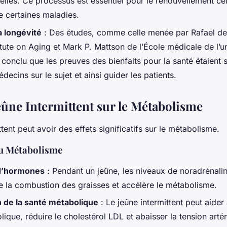
lles. Ce processus est essentiel pour le renouvellement cell
e certaines maladies.
a longévité
: Des études, comme celle menée par Rafael d
itute on Aging et Mark P. Mattson de l’École médicale de l’u
conclu que les preuves des bienfaits pour la santé étaient 
decins sur le sujet et ainsi guider les patients.
Jeûne Intermittent sur le Métabolisme
ttent peut avoir des effets significatifs sur le métabolisme.
du Métabolisme
d’hormones
: Pendant un jeûne, les niveaux de noradrénali
le la combustion des graisses et accélère le métabolisme.
 de la santé métabolique
: Le jeûne intermittent peut aider
ique, réduire le cholestérol LDL et abaisser la tension artéri