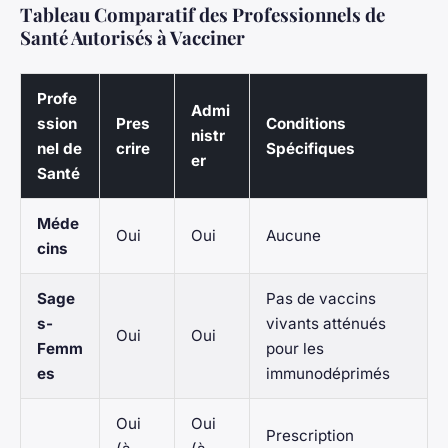
Tableau Comparatif des Professionnels de
Santé Autorisés à Vacciner
Profe
Admi
ssion
Pres
Conditions
nistr
nel de
crire
Spécifiques
er
Santé
Méde
Oui
Oui
Aucune
cins
Sage
Pas de vaccins
s-
vivants atténués
Oui
Oui
Femm
pour les
es
immunodéprimés
Oui
Oui
Prescription