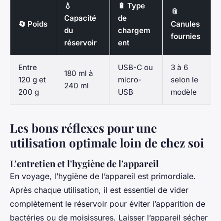
💧
🔋 Type
📎
Capacité
de
🔄 Poids
Canules
du
chargem
fournies
réservoir
ent
Entre
USB-C ou
3 à 6
180 ml à
120 g et
micro-
selon le
240 ml
200 g
USB
modèle
Les bons réflexes pour une
utilisation optimale loin de chez soi
L'entretien et l'hygiène de l'appareil
En voyage, l’hygiène de l’appareil est primordiale.
Après chaque utilisation, il est essentiel de vider
complètement le réservoir pour éviter l’apparition de
bactéries ou de moisissures. Laisser l’appareil sécher